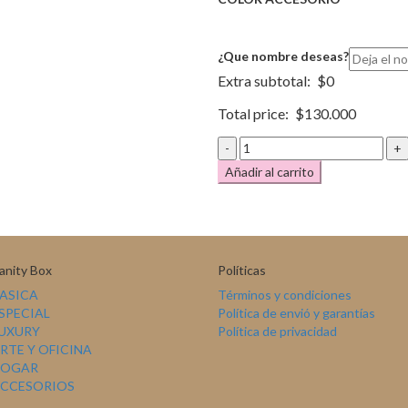
¿Que nombre deseas?
Extra subtotal:
$
0
Total price:
$
130.000
SUPER
BRUSHBOX
Añadir al carrito
4C
cantidad
anity Box
Políticas
BASICA
Términos y condiciones
ESPECIAL
Política de envió y garantías
LUXURY
Política de privacidad
ARTE Y OFICINA
HOGAR
ACCESORIOS