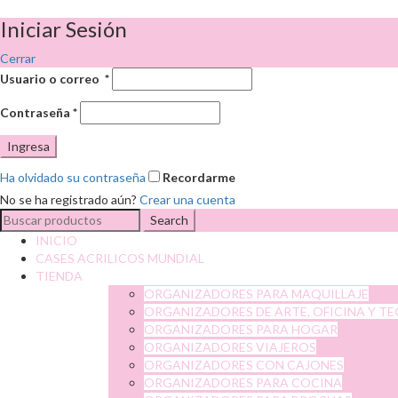
Iniciar Sesión
Cerrar
Usuario o correo
*
Contraseña
*
Ingresa
Ha olvidado su contraseña
Recordarme
No se ha registrado aún?
Crear una cuenta
Search
Search
for:
INICIO
CASES ACRILICOS MUNDIAL
TIENDA
ORGANIZADORES PARA MAQUILLAJE
ORGANIZADORES DE ARTE, OFICINA Y T
ORGANIZADORES PARA HOGAR
ORGANIZADORES VIAJEROS
ORGANIZADORES CON CAJONES
ORGANIZADORES PARA COCINA