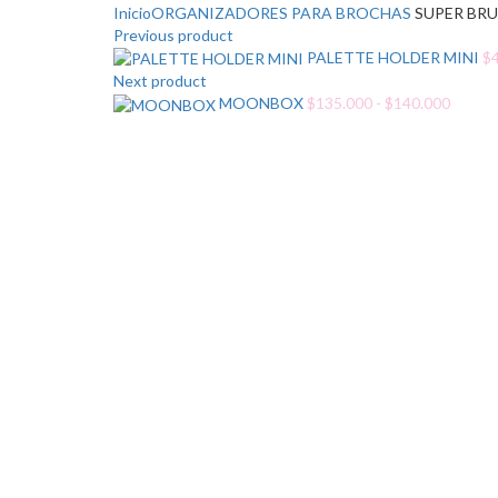
Inicio
ORGANIZADORES PARA BROCHAS
SUPER BRU
Previous product
PALETTE HOLDER MINI
$
Next product
Rango
MOONBOX
$
135.000
-
$
140.000
de
Click para agrandar
precios
desde
$135.
hasta
$140.