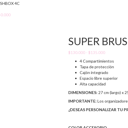
SHBOX 4C
40.000
SUPER BRU
:
000
Rango
$
130.000
-
$
135.000
de
000
4 Compartimientos
precios:
Tapa de protección
desde
Cajón integrado
$130.000
Espacio libre superior
hasta
Alta capacidad
$135.000
DIMENSIONES:
27 cm (largo) x 25
IMPORTANTE:
Los organizador
¿DESEAS PERSONALIZAR TU 
COLOR ACCESORIO