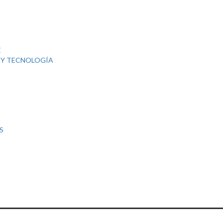
E
 Y TECNOLOGÍA
S
 EL TIEMPO DE PROCESO DE PEDIDOS (FABRICACIÓN Y ALISTAMIE