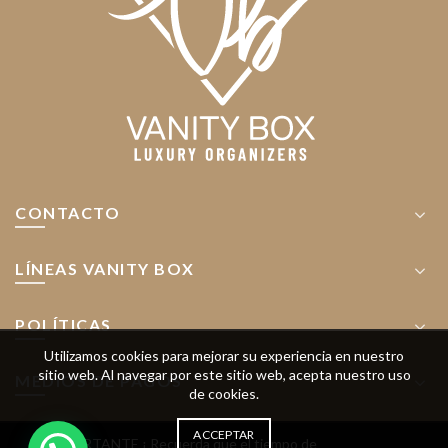
la
en
página
la
de
página
product
de
producto
CONTACTO
LÍNEAS VANITY BOX
POLÍTICAS
Utilizamos cookies para mejorar su experiencia en nuestro
sitio web.
Al navegar por este sitio web, acepta nuestro uso
MEDIOS DE PAGOS
de cookies.
ACCEPTAR
! IMPORTANTE ¡ Recuerda que el tiempo de