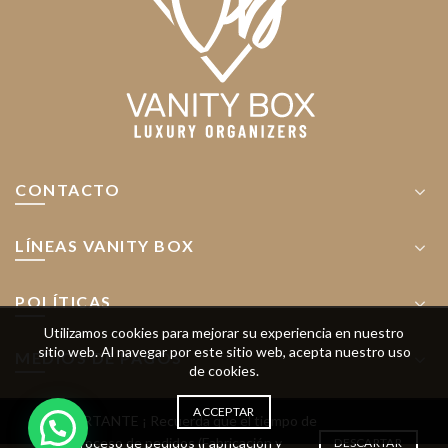
CONTACTO
LÍNEAS VANITY BOX
POLÍTICAS
Utilizamos cookies para mejorar su experiencia en nuestro
sitio web.
Al navegar por este sitio web, acepta nuestro uso
MEDIOS DE PAGOS
de cookies.
ACCEPTAR
! IMPORTANTE ¡ Recuerda que el tiempo de
proceso de pedidos (Fabricación y
DESCARTAR