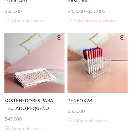
CUBIC ARTE
BASIC ART
Rango
$
35.000
$
45.000
-
$
50.000
de
Este
Añadir al carrito
Seleccionar opciones
precios:
product
desde
tiene
$45.000
múltiple
variante
hasta
Las
$50.000
opcione
se
pueden
elegir
en
la
página
SOSTENEDORES PARA
PENBOX 64
de
TECLADO PEQUEÑO
$
55.000
product
$
45.000
Añadir al carrito
Añadir al carrito