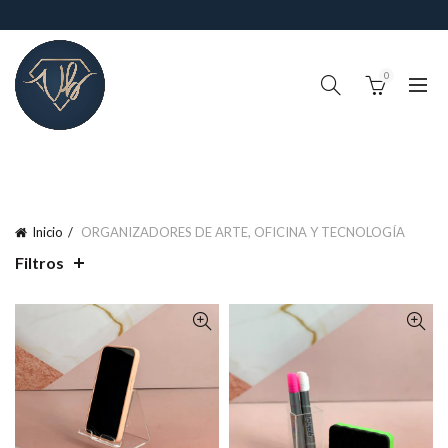
0
!IMPORTANTE¡, RECUERDA QUE EL TIEMPO DE PROCESO DE
PEDIDOS (FABRICACIÓN Y ALISTAMIENTO) ES DE 4-6 DÍAS
HABILES
Inicio
ORGANIZADORES DE ARTE, OFICINA Y TECNOLOGÍA
Filtros