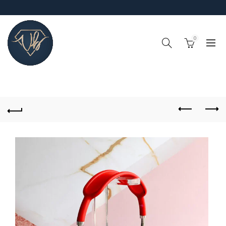
0
!IMPORTANTE¡, RECUERDA QUE EL TIEMPO DE PROCESO DE
PEDIDOS (FABRICACIÓN Y ALISTAMIENTO) ES DE 4-6 DÍAS
HABILES