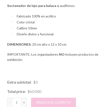
Sostenedor de lujo para balaca o
audífonos
Fabricado 100% en acrilico
Color cristal
Calibre 10mm
Diseño divino y funcional
DIMENSIONES:
20 cm alto x 12 x 10 cm
IMPORTANTE:
Los organizadores
NO
incluyen productos de
exhibición.
Extra subtotal:
$
0
Total price:
$
60.000
SOSTENEDOR AUDÍFONOS cantidad
AÑADIR AL CARRITO