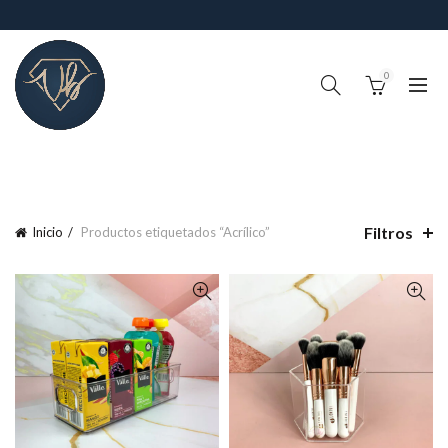
0
!IMPORTANTE¡, RECUERDA QUE EL TIEMPO DE PROCESO DE
PEDIDOS (FABRICACIÓN Y ALISTAMIENTO) ES DE 4-6 DÍAS
HABILES
Filtros
Inicio
Productos etiquetados “Acrílico”