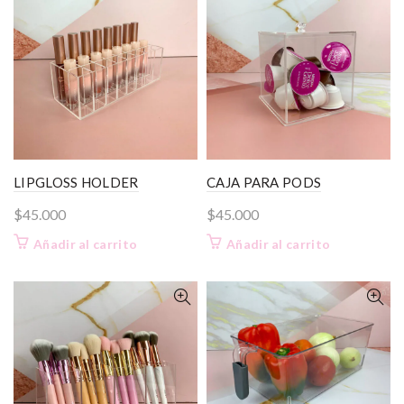
variante
hasta
Las
$41.000
opcione
se
pueden
elegir
en
la
página
LIPGLOSS HOLDER
CAJA PARA PODS
de
$
45.000
$
45.000
product
Añadir al carrito
Añadir al carrito