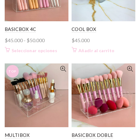
BASICBOX 4C
COOL BOX
Rango
$
45.000
-
$
50.000
$
45.000
de
Este
Seleccionar opciones
Añadir al carrito
precios:
producto
desde
tiene
$45.000
múltiples
TOP
variantes.
hasta
Las
$50.000
opciones
se
pueden
elegir
en
la
página
MULTIBOX
BASICBOX DOBLE
de