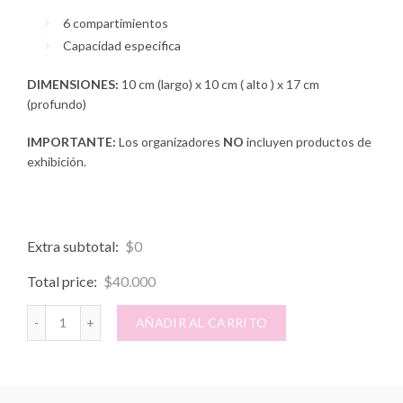
6 compartimientos
Capacidad especifica
DIMENSIONES:
10 cm (largo) x 10 cm ( alto ) x 17 cm
(profundo)
IMPORTANTE:
Los organizadores
NO
incluyen productos de
exhibición.
Extra subtotal:
$
0
Total price:
$
40.000
PALETTE HOLDER MINI cantidad
AÑADIR AL CARRITO