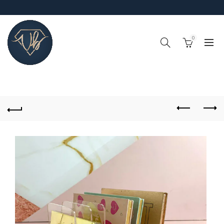
0
!IMPORTANTE¡, RECUERDA QUE EL TIEMPO DE PROCESO DE
PEDIDOS (FABRICACIÓN Y ALISTAMIENTO) ES DE 4-6 DÍAS
HABILES