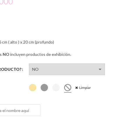
Rango
.000
de
precios:
desde
6 cm ( alto ) x 20 cm (profundo)
$200.000
es
NO
incluyen productos de exhibición.
hasta
PRODUCTO?
$205.000
Limpiar