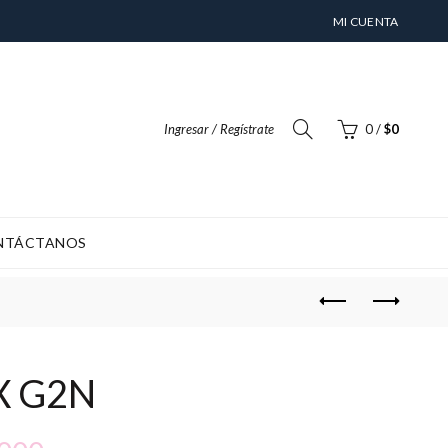
MI CUENTA
Ingresar / Regístrate
0
/
$
0
NTÁCTANOS
NTO) ES DE 4-6 DÍAS HABILES
X G2N