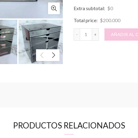
Extra subtotal:
$
0
Total price:
$
200.000
DELUXEBOX G2N cantida
AÑADIR AL 
PRODUCTOS RELACIONADOS