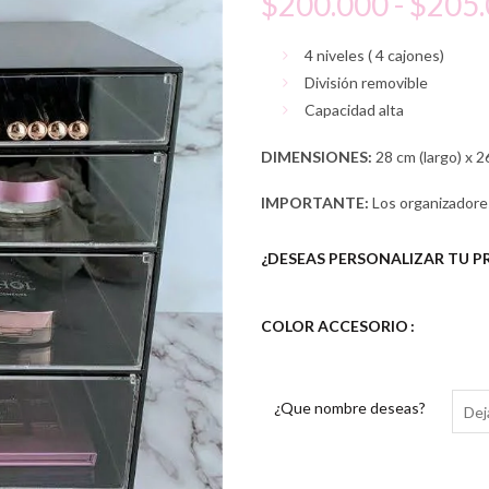
$
200.000
-
$
205
4 niveles ( 4 cajones)
División removible
Capacidad alta
DIMENSIONES:
28 cm (largo) x 2
IMPORTANTE:
Los organizador
¿DESEAS PERSONALIZAR TU 
COLOR ACCESORIO
¿Que nombre deseas?