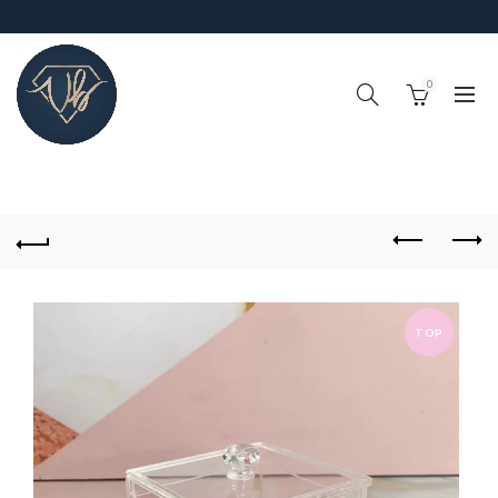
0
!IMPORTANTE¡, RECUERDA QUE EL TIEMPO DE PROCESO DE
PEDIDOS (FABRICACIÓN Y ALISTAMIENTO) ES DE 4-6 DÍAS
HABILES
TOP