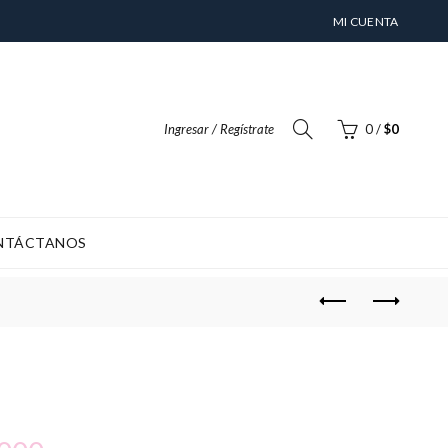
MI CUENTA
Ingresar / Regístrate
0
/
$
0
NTÁCTANOS
NTO) ES DE 4-6 DÍAS HABILES