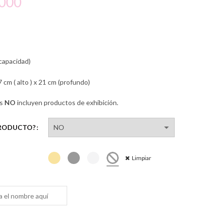
Rango
.000
de
precios:
 capacidad)
desde
7 cm ( alto ) x 21 cm (profundo)
$145.000
es
NO
incluyen productos de exhibición.
hasta
$150.000
PRODUCTO?
Limpiar