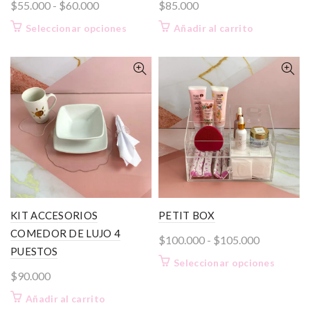
Rango
$
55.000
-
$
60.000
$
85.000
de
Este
Seleccionar opciones
Añadir al carrito
precios:
producto
desde
tiene
$55.000
múltiples
variantes.
hasta
Las
$60.000
opciones
se
pueden
elegir
en
la
página
KIT ACCESORIOS
PETIT BOX
de
COMEDOR DE LUJO 4
Rango
$
100.000
-
$
105.000
producto
PUESTOS
de
Este
Seleccionar opciones
precios:
$
90.000
product
desde
tiene
Añadir al carrito
$100.000
múltiple