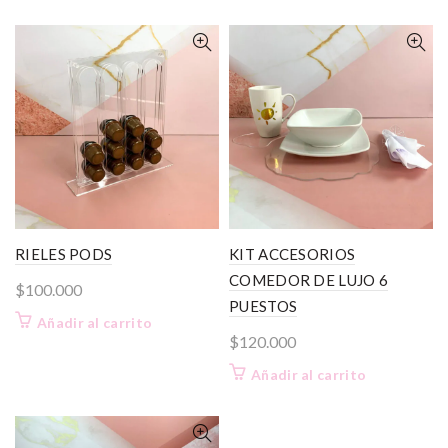
variante
hasta
Las
$105.000
opcione
se
pueden
elegir
en
la
página
de
product
RIELES PODS
KIT ACCESORIOS
COMEDOR DE LUJO 6
$
100.000
PUESTOS
Añadir al carrito
$
120.000
Añadir al carrito