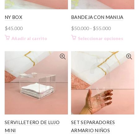
NY BOX
BANDEJA CON MANIJA
Rango
$
45.000
$
50.000
-
$
55.000
de
Este
Añadir al carrito
Seleccionar opciones
precios:
product
desde
tiene
$50.000
múltiple
variante
hasta
Las
$55.000
opcione
se
pueden
elegir
en
la
página
SERVILLETERO DE LUJO
SET SEPARADORES
de
MINI
ARMARIO NIÑOS
product