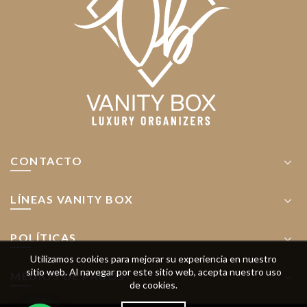
elegir
en
la
página
de
producto
CONTACTO
LÍNEAS VANITY BOX
POLÍTICAS
Utilizamos cookies para mejorar su experiencia en nuestro
sitio web.
Al navegar por este sitio web, acepta nuestro uso
MEDIOS DE PAGOS
de cookies.