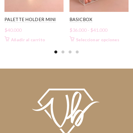
PALETTE HOLDER MINI
BASICBOX
Rango
$
40.000
$
36.000
-
$
41.000
de
Este
Añadir al carrito
Seleccionar opciones
precios:
produc
desde
tiene
$36.000
múltipl
variant
hasta
Las
$41.000
opcion
se
puede
elegir
en
la
página
de
produc