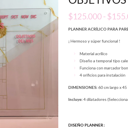
$
125.000
-
$
155
PLANNER ACRÍLICO PARA PAR
¡ Hermoso y súper funcional !
Material acrílico
Diseño a temporal tipo cal
Funciona con marcador bor
4 orificios para instalación
DIMENSIONES:
60 cm largo x 45
Incluye:
4 dilatadores (Selecciona 
DISEÑO PLANNER