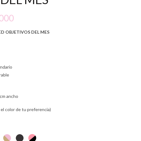
Rango
.000
de
ED OBJETIVOS DEL MES
precios:
desde
endario
$125.000
rable
hasta
 cm ancho
$155.000
el color de tu preferencia)