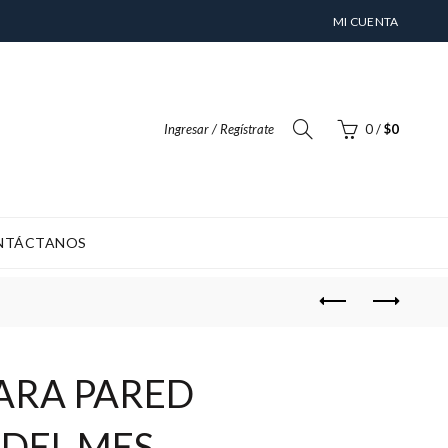
MI CUENTA
Ingresar / Regístrate
0
/
$
0
NTÁCTANOS
NTO) ES DE 4-6 DÍAS HABILES
ARA PARED
 DEL MES